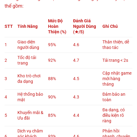
thể gồm:
Mức Độ
Đánh Giá
STT
Tính Năng
Hoàn
Người Dùng
Ghi Chú
Thiện (%)
(★/5)
Giao diện
Thân thiện, dễ
1
95%
4.6
người dùng
thao tác
Tốc độ tải
2
92%
4.7
Tải trang < 2s
trang
Cập nhật game
Kho trò chơi
3
88%
4.5
mới hàng
đa dạng
tháng
Hệ thống bảo
Đảm bảo an
4
90%
4.3
mật
toàn
Đa dạng, có
Khuyến mãi &
5
85%
4.4
điều kiện rõ
Ưu đãi
ràng
Dịch vụ chăm
Phản hồi
6
sóc khách
93%
4.6
nhanh, chuyên