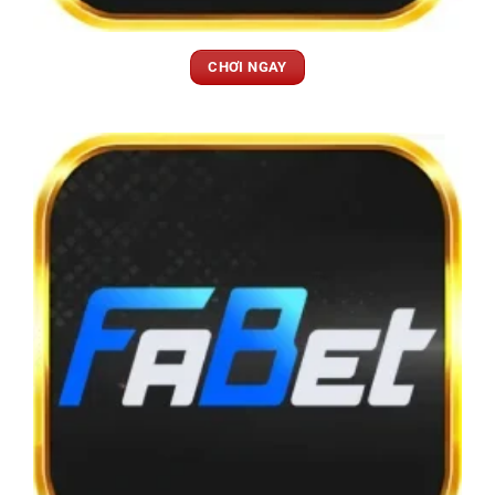
CHƠI NGAY