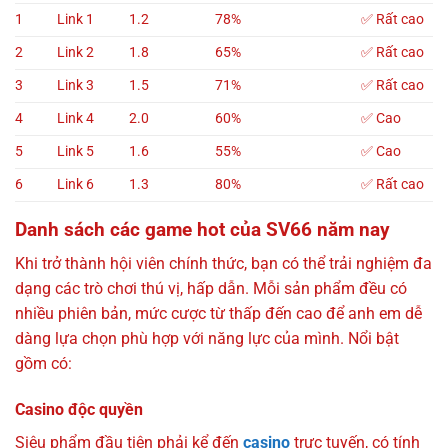
1
Link 1
1.2
78%
✅ Rất cao
2
Link 2
1.8
65%
✅ Rất cao
3
Link 3
1.5
71%
✅ Rất cao
4
Link 4
2.0
60%
✅ Cao
5
Link 5
1.6
55%
✅ Cao
6
Link 6
1.3
80%
✅ Rất cao
Danh sách các game hot của SV66 năm nay
Khi trở thành hội viên chính thức, bạn có thể trải nghiệm đa
dạng các trò chơi thú vị, hấp dẫn. Mỗi sản phẩm đều có
nhiều phiên bản, mức cược từ thấp đến cao để anh em dễ
dàng lựa chọn phù hợp với năng lực của mình. Nổi bật
gồm có:
Casino độc quyền
Siêu phẩm đầu tiên phải kể đến
casino
trực tuyến, có tính