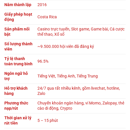
Năm thành lập
2016
Giấy phép hoạt
Costa Rica
động
Sản phẩm nổi
Casino trực tuyến, Slot game, Game bài, Cá cược
bật
thể thao, Xổ số
Số lượng thành
~9.500.000 hội viên đã đăng ký
viên
Tỷ lệ thanh
96.5%
toán trung bình
Ngôn ngữ hỗ
Tiếng Việt, Tiếng Anh, Tiếng Trung
trợ
Hỗ trợ khách
24/7 qua rất nhiều kênh, gồm livechat, hotline,
hàng
Zalo
Phương thức
Chuyển khoản ngân hàng, ví Momo, Zalopay, thẻ
nạp/rút
cào di động, Crypto
Thời gian xử lý
5 – 15 phút
rút tiền