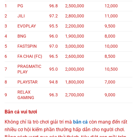
1
PG
96.8
2,500,000
12,000
2
JILI
97.2
2,800,000
11,000
3
EVOPLAY
95.5
2,200,000
9,500
4
BNG
96.0
1,900,000
8,000
5
FASTSPIN
97.0
3,000,000
10,000
6
FA CHAI (FC)
96.5
2,600,000
8,500
PRAGMATIC
7
95.0
2,000,000
10,500
PLAY
8
PLAYSTAR
94.8
1,800,000
7,000
RELAX
9
96.3
2,700,000
9,000
GAMING
Bắn cá vui tươi
Không chỉ là trò chơi giải trí mà
bắn cá
còn mang đến rất
nhiều cơ hội kiếm phần thưởng hấp dẫn cho người chơi.