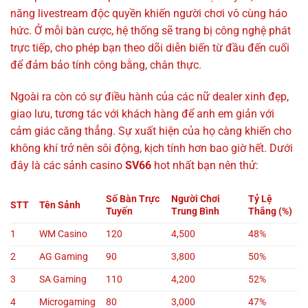
năng livestream độc quyền khiến người chơi vô cùng háo
hức. Ở mỗi bàn cược, hệ thống sẽ trang bị công nghệ phát
trực tiếp, cho phép bạn theo dõi diễn biến từ đầu đến cuối
để đảm bảo tính công bằng, chân thực.
Ngoài ra còn có sự điều hành của các nữ dealer xinh đẹp,
giao lưu, tương tác với khách hàng để anh em giản với
cảm giác căng thẳng. Sự xuất hiện của họ càng khiến cho
không khí trở nên sôi động, kịch tính hơn bao giờ hết. Dưới
đây là các sảnh casino
SV66
hot nhất bạn nên thử:
Số Bàn Trực
Người Chơi
Tỷ Lệ
STT
Tên Sảnh
Tuyến
Trung Bình
Thắng (%)
1
WM Casino
120
4,500
48%
2
AG Gaming
90
3,800
50%
3
SA Gaming
110
4,200
52%
4
Microgaming
80
3,000
47%