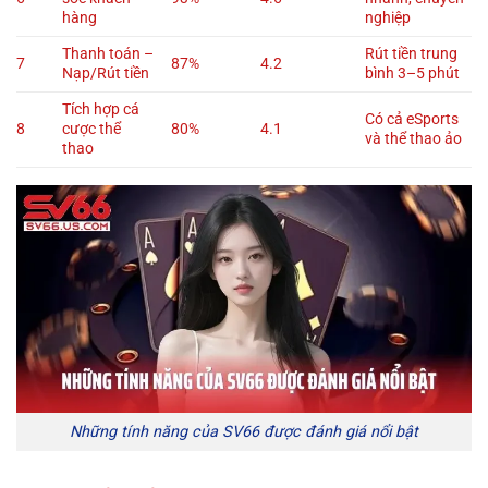
hàng
nghiệp
Thanh toán –
Rút tiền trung
7
87%
4.2
Nạp/Rút tiền
bình 3–5 phút
Tích hợp cá
Có cả eSports
8
cược thể
80%
4.1
và thể thao ảo
thao
Những tính năng của SV66 được đánh giá nổi bật