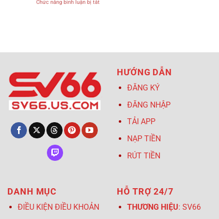
Chức năng bình luận bị tắt
ở
–
Dương
Siêu
Trò
Kỳ
Cấp
Chơi
Thú
ACE
Nổ
Nhất
SV66
Hũ
–
Đẳng
Game
Cấp
Slot
Cho
Quay
Hội
HƯỚNG DẪN
Hũ
Viên
Hấp
ĐĂNG KÝ
Dẫn
Số
ĐĂNG NHẬP
1
Nhà
TẢI APP
Cái
NẠP TIỀN
RÚT TIỀN
DANH MỤC
HỖ TRỢ 24/7
ĐIỀU KIỆN ĐIỀU KHOẢN
THƯƠNG HIỆU
: SV66