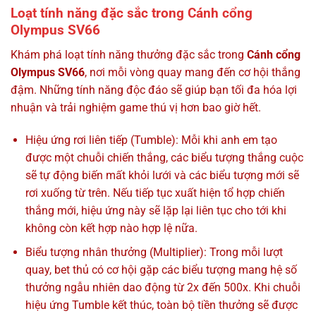
Loạt tính năng đặc sắc trong Cánh cổng
Olympus SV66
Khám phá loạt tính năng thưởng đặc sắc trong
Cánh cổng
Olympus SV66
, nơi mỗi vòng quay mang đến cơ hội thắng
đậm. Những tính năng độc đáo sẽ giúp bạn tối đa hóa lợi
nhuận và trải nghiệm game thú vị hơn bao giờ hết.
Hiệu ứng rơi liên tiếp (Tumble): Mỗi khi anh em tạo
được một chuỗi chiến thắng, các biểu tượng thắng cuộc
sẽ tự động biến mất khỏi lưới và các biểu tượng mới sẽ
rơi xuống từ trên. Nếu tiếp tục xuất hiện tổ hợp chiến
thắng mới, hiệu ứng này sẽ lặp lại liên tục cho tới khi
không còn kết hợp nào hợp lệ nữa.
Biểu tượng nhân thưởng (Multiplier): Trong mỗi lượt
quay, bet thủ có cơ hội gặp các biểu tượng mang hệ số
thưởng ngẫu nhiên dao động từ 2x đến 500x. Khi chuỗi
hiệu ứng Tumble kết thúc, toàn bộ tiền thưởng sẽ được