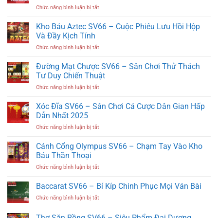
–
Nhanh,
Chức năng bình luận bị tắt
ở
Trổ
Trải
Xì
Tài
Nghiệm
Tố
Kho Báu Aztec SV66 – Cuộc Phiêu Lưu Hồi Hộp
Tính
Ấn
SV66
Toán
Và Đầy Kịch Tính
Tượng
–
Rinh
Chức năng bình luận bị tắt
ở
Khẳng
Thưởng
Kho
Định
Về
Báu
Đường Mạt Chược SV66 – Sân Chơi Thử Thách
Bản
Tay
Aztec
Lĩnh
Tư Duy Chiến Thuật
SV66
Với
Chức năng bình luận bị tắt
ở
–
Game
Đường
Cuộc
Bài
Mạt
Xóc Đĩa SV66 – Sân Chơi Cá Cược Dân Gian Hấp
Phiêu
Đỉnh
Chược
Lưu
Dẫn Nhất 2025
Cao
SV66
Hồi
Chức năng bình luận bị tắt
ở
–
Hộp
Xóc
Sân
Và
Đĩa
Cánh Cổng Olympus SV66 – Chạm Tay Vào Kho
Chơi
Đầy
SV66
Thử
Báu Thần Thoại
Kịch
–
Thách
Tính
Chức năng bình luận bị tắt
ở
Sân
Tư
Cánh
Chơi
Duy
Cổng
Baccarat SV66 – Bí Kíp Chinh Phục Mọi Ván Bài
Cá
Chiến
Olympus
Cược
Thuật
Chức năng bình luận bị tắt
ở
SV66
Dân
Baccarat
–
Gian
SV66
Thợ Săn Rồng SV66 – Siêu Phẩm Đại Dương
Chạm