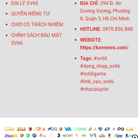
ĐẠI LÝ SV66
ĐỊA CHỈ
: 294 Đ. An
Dương Vương, Phường
QUYỀN RIÊNG TƯ
8, Quận 5, Hồ Chí Minh
CHƠI CÓ TRÁCH NHIỆM
HOTLINE
: 0970.856.888
CHÍNH SÁCH BẢO MẬT
WEBSITE
:
SV66
https://kornmex.com/
Tags:
#sv66
#dang_nhap_sv66
#sv66game
#link_vao_sv66
#nhacaiuytin